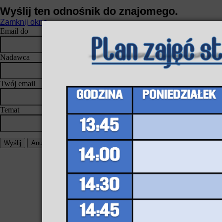
Wyślij ten odnośnik do znajomego.
Zamknij okno
Email do
Nadawca
Twój email
Temat
Wyślij
Anuluj