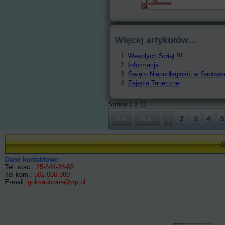
Więcej artykułów…
Wesołych Świąt !!!
Informacja
Święto Niepodległości w Sadow
Zajęcia Taneczne
Strona 1 z 11
start
poprz.
1
2
3
4
5
Dane kontaktowe:
Tel. stac.:
25-644-28-95
Tel kom.:
502-086-989
E-mail:
goksadowne@wp.pl