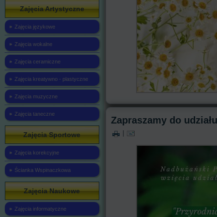
Zajęcia Artystyczne
Zajęcia językowe
Zajęcia wokalne
Zajęcia ceramiczne
Zajęcia kreatywno - plastyczne
Zajęcia muzyczne
Zajęcia taneczne
Zapraszamy do udziału
|
Zajęcia Sportowe
Zajęcia korekcyjne
Ścianka Wspinaczkowa
Zajęcia Naukowe
Zajęcia informatyczne