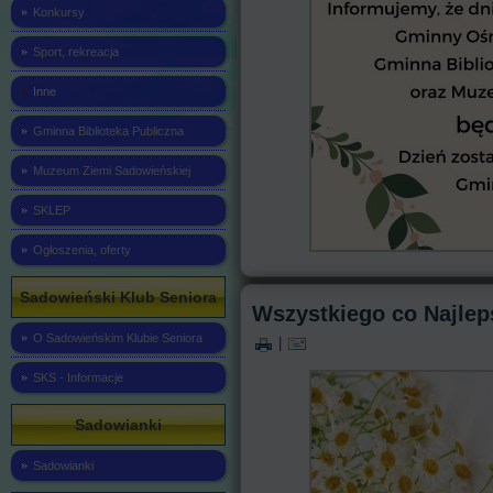
Konkursy
Sport, rekreacja
Inne
Gminna Biblioteka Publiczna
Muzeum Ziemi Sadowieńskiej
SKLEP
Ogłoszenia, oferty
Sadowieński Klub Seniora
Wszystkiego co Najleps
O Sadowieńskim Klubie Seniora
|
SKS - Informacje
Sadowianki
Sadowianki