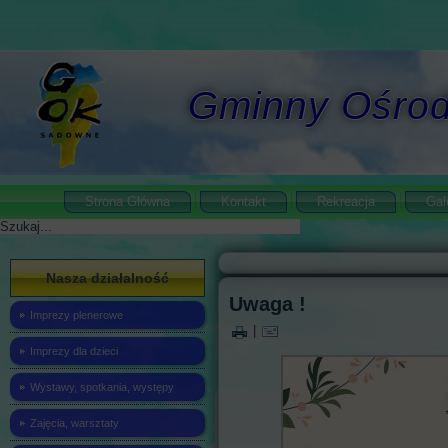
Gminny Ośrod
Strona Główna
Kontakt
Rekreacja
Gal
Szukaj
Nasza działalność
Uwaga !
Imprezy plenerowe
|
Imprezy dla dzieci
Wystawy, spotkania, występy
Zajęcia, warsztaty