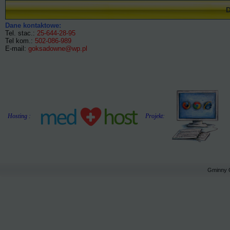
Dane kontaktowe:
Tel. stac.:
25-644-28-95
Tel kom.:
502-086-989
E-mail:
goksadowne@wp.pl
Hosting :
Projekt:
Gminny 