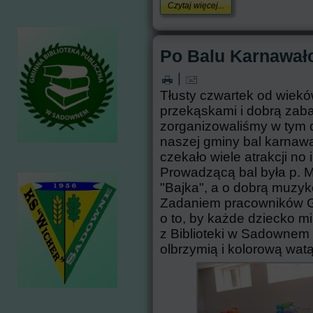
Czytaj więcej...
Po Balu Karnawał
|
Tłusty czwartek od wiekó
przekąskami i dobrą zaba
zorganizowaliśmy w tym 
naszej gminy bal karnawa
czekało wiele atrakcji no
Prowadzącą bal była p. 
"Bajka", a o dobrą muzykę 
Zadaniem pracowników G
o to, by każde dziecko m
z Biblioteki w Sadownem
olbrzymią i kolorową wat