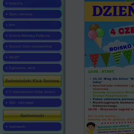
Konkursy
Sport, rekreacja
Inne
Gminna Biblioteka Publiczna
Muzeum Ziemi Sadowieńskiej
SKLEP
Ogłoszenia, oferty
Sadowieński Klub Seniora
O Sadowieńskim Klubie Seniora
SKS - Informacje
Sadowianki
Sadowianki