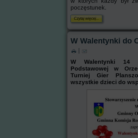
w których każdy był zw
poczęstunek.
Czytaj więcej...
W Walentynki do O
|
W Walentynki 14 l
Podstawowej w Orze
Turniej Gier Planszo
wszystkie dzieci do ws