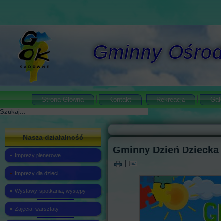
Gminny Ośrod
Strona Główna
Kontakt
Rekreacja
Gal
Szukaj
Nasza działalność
Gminny Dzień Dziecka
Imprezy plenerowe
|
Imprezy dla dzieci
Wystawy, spotkania, występy
Zajęcia, warsztaty