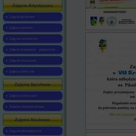
Zajęcia Artystyczne
Zajęcia językowe
Zajęcia wokalne
Zajęcia ceramiczne
Zajęcia kreatywno - plastyczne
Zajęcia muzyczne
Zajęcia taneczne
Zajęcia Sportowe
Zajęcia korekcyjne
Ścianka Wspinaczkowa
Zajęcia Naukowe
Zajęcia informatyczne