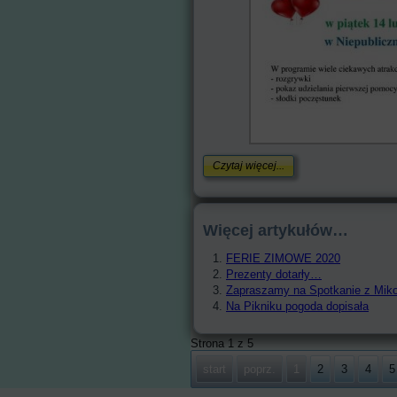
Czytaj więcej...
Więcej artykułów…
FERIE ZIMOWE 2020
Prezenty dotarły…
Zapraszamy na Spotkanie z Miko
Na Pikniku pogoda dopisała
Strona 1 z 5
start
poprz.
1
2
3
4
5