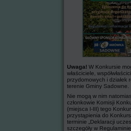
Uwaga!
W Konkursie mogą
właściciele, współwłaścici
przydomowych i działek 
terenie Gminy Sadowne.
Nie mogą w nim natomiast
członkowie Komisji Konkur
(miejsca I-III) tego Konk
przystąpienia do Konkur
terminie „Deklaracji ucze
szczegóły w Regulaminie