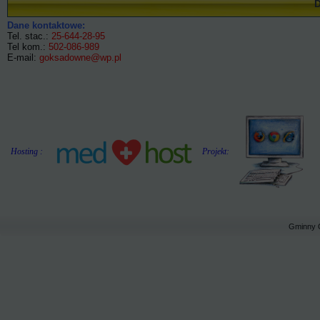
Dane kontaktowe:
Tel. stac.:
25-644-28-95
Tel kom.:
502-086-989
E-mail:
goksadowne@wp.pl
Hosting :
Projekt:
Gminny 