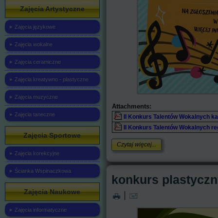
Zajęcia Artystyczne
Zajęcia językowe
Zajęcia wokalne
Zajęcia ceramiczne
Zajęcia kreatywno - plastyczne
Zajęcia muzyczne
Attachments:
Zajęcia taneczne
II Konkurs Talentów Wokalnych ka
II Konkurs Talentów Wokalnych re
Zajęcia Sportowe
Czytaj więcej...
Zajęcia korekcyjne
Ścianka Wspinaczkowa
konkurs plastycz
Zajęcia Naukowe
|
Zajęcia informatyczne