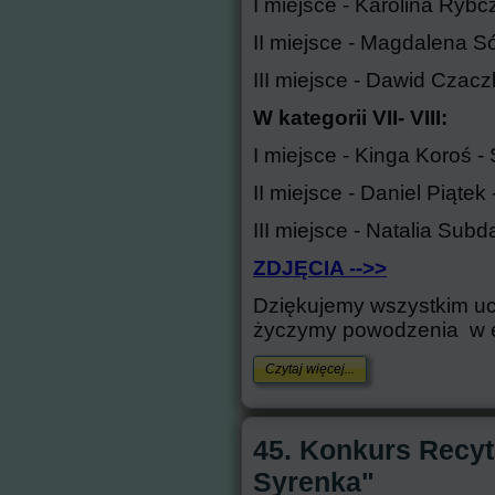
I miejsce - Karolina Ryb
II miejsce - Magdalena
III miejsce - Dawid Cza
W kategorii VII- VIII:
I miejsce - Kinga Koroś
II miejsce - Daniel Piąt
III miejsce - Natalia Su
ZDJĘCIA -->>
Dziękujemy wszystkim uc
życzymy powodzenia w el
Czytaj więcej...
45. Konkurs Recy
Syrenka"