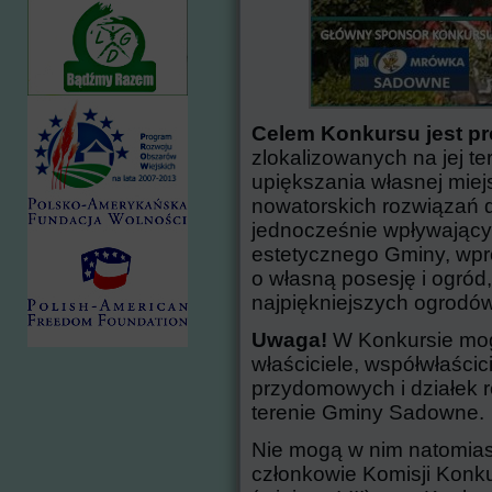
Celem Konkursu jest p
zlokalizowanych na jej te
upiększania własnej mie
nowatorskich rozwiązań 
jednocześnie wpływający
estetycznego Gminy, wpr
o własną posesję i ogród,
najpiękniejszych ogrod
Uwaga!
W Konkursie mogą
właściciele, współwłaścici
przydomowych i działek 
terenie Gminy Sadowne.
Nie mogą w nim natomiast
członkowie Komisji Konkur