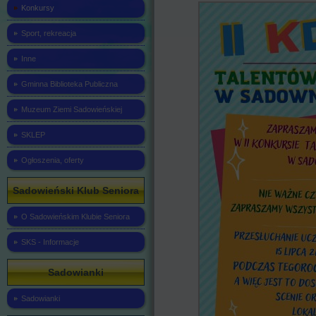
Konkursy
Sport, rekreacja
Inne
Gminna Biblioteka Publiczna
Muzeum Ziemi Sadowieńskiej
SKLEP
Ogłoszenia, oferty
Sadowieński Klub Seniora
O Sadowieńskim Klubie Seniora
SKS - Informacje
Sadowianki
Sadowianki