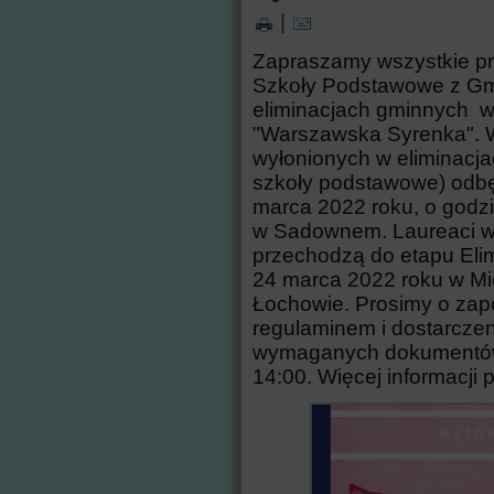
|
Zapraszamy wszystkie prz
Szkoły Podstawowe z Gm
eliminacjach gminnych w
"Warszawska Syrenka". W
wyłonionych w eliminacj
szkoły podstawowe) odbęd
marca 2022 roku, o godz
w Sadownem. Laureaci wy
przechodzą do etapu Elim
24 marca 2022 roku w Mi
Łochowie. Prosimy o zapo
regulaminem i dostarcz
wymaganych dokumentów 
14:00. Więcej informacji p