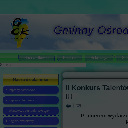
Gminny Ośrod
Strona Główna
Kontakt
Rekreacja
Gal
Szukaj
Nasza działalność
II Konkurs Talen
Imprezy plenerowe
!!!
Imprezy dla dzieci
|
Wystawy, spotkania, występy
Partnerem wydarz
Zajęcia, warsztaty