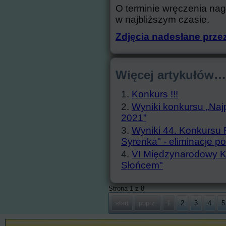
O terminie wręczenia na
w najbliższym czasie.
Zdjęcia nadesłane przez
Więcej artykułów…
Konkurs !!!
Wyniki konkursu „Na
2021”
Wyniki 44. Konkursu
Syrenka" - eliminacje p
VI Międzynarodowy Ko
Słońcem"
Strona 1 z 8
start
poprz.
1
2
3
4
5