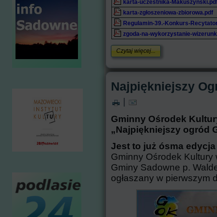
karta-uczestnika-Makuszynski.pd
karta-zgłoszeniowa-zbiorowa.pdf
Regulamin-39.-Konkurs-Recytator
zgoda-na-wykorzystanie-wizerunk
Czytaj więcej...
Najpiękniejszy O
|
Gminny Ośrodek Kultur
„Najpiękniejszy ogród
Jest to już ósma edycj
Gminny Ośrodek Kultury
Gminy Sadowne p. Waldem
ogłaszany w pierwszym d