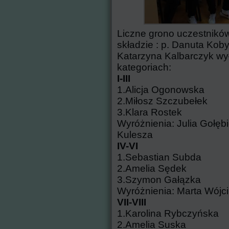
Liczne grono uczestnikó
składzie : p. Danuta Kob
Katarzyna Kalbarczyk wy
kategoriach:
I-III
1.Alicja Ogonowska
2.Miłosz Szczubełek
3.Klara Rostek
Wyróżnienia: Julia Gołę
Kulesza
IV-VI
1.Sebastian Subda
2.Amelia Sędek
3.Szymon Gałązka
Wyróżnienia: Marta Wójci
VII-VIII
1.Karolina Rybczyńska
2.Amelia Suska