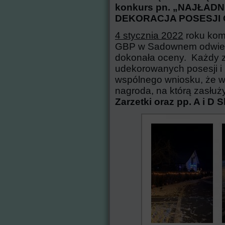
konkurs pn. „NAJŁA
DEKORACJA POSESJI 
4 stycznia 2022
roku kom
GBP w Sadownem odwiedz
dokonała oceny. Każdy z
udekorowanych posesji i 
wspólnego wniosku, że w
nagroda, na którą zasłuż
Zarzetki oraz pp. A i D