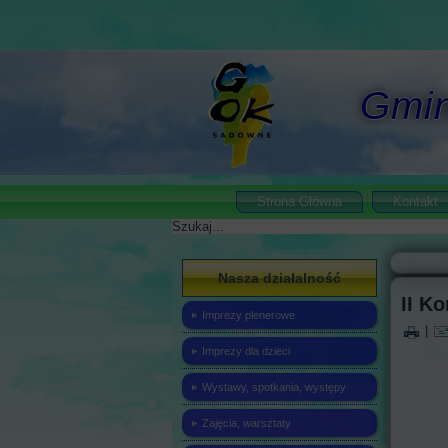
Gmin
Strona Główna
Kontakt
Szukaj
Nasza działalność
II K
Imprezy plenerowe
|
Imprezy dla dzieci
Wystawy, spotkania, występy
Zajęcia, warsztaty