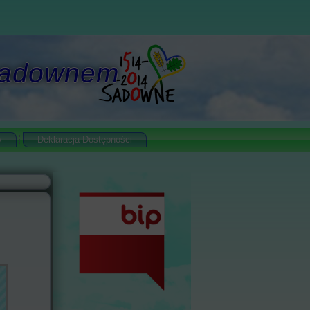
 Sadownem
y
Deklaracja Dostępności