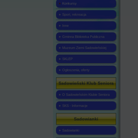
Konkursy
Sport, rekreacja
Inne
Gminna Biblioteka Publiczna
Muzeum Ziemi Sadowieńskiej
SKLEP
Ogłoszenia, oferty
Sadowieński Klub Seniora
O Sadowieńskim Klubie Seniora
SKS - Informacje
Sadowianki
Sadowianki