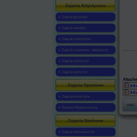
Zajęcia Artystyczne
Zajęcia językowe
Zajęcia wokalne
Zajęcia ceramiczne
Zajęcia kreatywno - plastyczne
Zajęcia muzyczne
Zajęcia taneczne
Attach
Zajęcia Sportowe
II 
II 
Zajęcia korekcyjne
nast.
Ścianka Wspinaczkowa
Zajęcia Naukowe
Zajęcia informatyczne