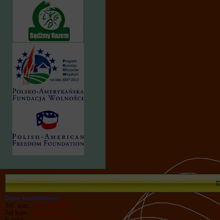
Dane kontaktowe:
Tel. stac.:
25-644-28-95
Tel kom.:
502-086-989