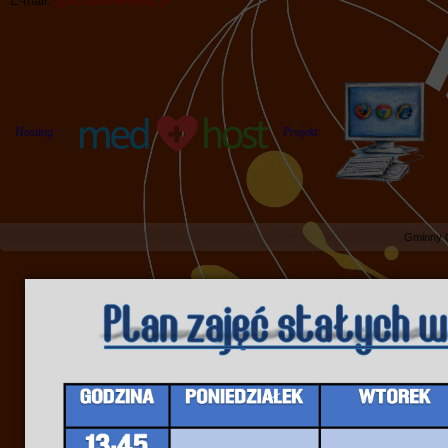
E-mail:
goksadowne@wp.pl
Hosting :
Projekt:
Gminny 