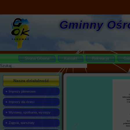
Gminny Ośr
Strona Główna
Kontakt
Rekreacja
Gal
Szukaj
Nasza działalność
Imprezy plenerowe
Imprezy dla dzieci
Wystawy, spotkania, występy
Zajęcia, warsztaty