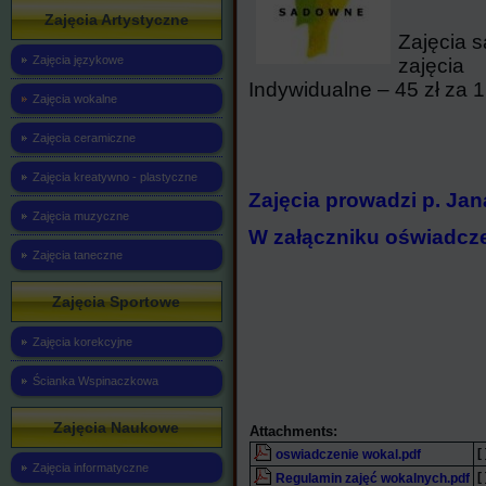
Zajęcia Artystyczne
Zajęcia s
Zajęcia językowe
zajęcia
Indywidualne – 45 zł za 1
Zajęcia wokalne
Zajęcia ceramiczne
Zajęcia kreatywno - plastyczne
Zajęcia prowadzi p. Ja
Zajęcia muzyczne
W załączniku oświadczen
Zajęcia taneczne
Zajęcia Sportowe
Zajęcia korekcyjne
Ścianka Wspinaczkowa
Zajęcia Naukowe
Attachments:
[ 
oswiadczenie wokal.pdf
Zajęcia informatyczne
[ 
Regulamin zajęć wokalnych.pdf