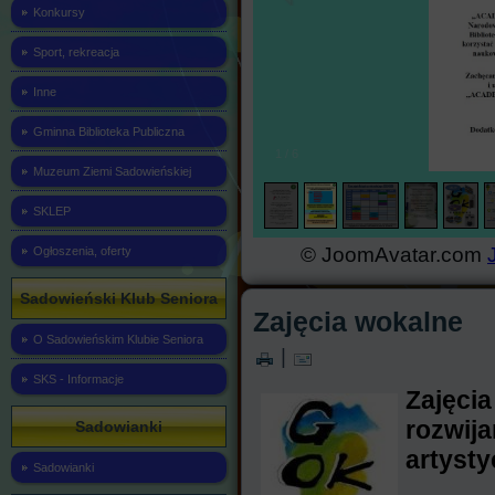
Konkursy
Sport, rekreacja
Inne
Gminna Biblioteka Publiczna
2
/
6
Muzeum Ziemi Sadowieńskiej
SKLEP
© JoomAvatar.com
Ogłoszenia, oferty
Sadowieński Klub Seniora
Zajęcia wokalne
O Sadowieńskim Klubie Seniora
|
SKS - Informacje
Zajęc
rozwij
Sadowianki
artysty
Sadowianki