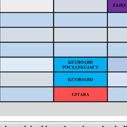
ie również mieli okazję zobaczyć, usłyszeć oraz poznać nazwy instrumentó
ych i ludowych z Polski oraz ze świata.
amy inne grupy do wzięcia udziału w lekcji muzealnej.
.
dszkole na lekcji muzealnej.
.03.2023 sadowieńskie muzeum odwiedziły dzieci z przedszkola w Sadownem