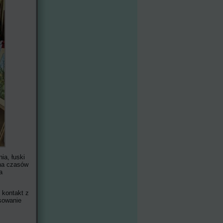
ia, łuski
 na czasów
a
 kontakt z
sowanie