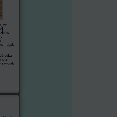
o, że
ej
dziców.
ży
a
e wymagały
 Ośrodka
wno z
przywołały