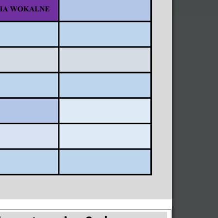
w
Kalendarz kulturalny
‹
›
Sie 2026
Pn
Wt
Śr
Cz
Pt
So
N
27
28
29
30
31
1
2
3
4
5
6
7
8
9
10
11
12
13
14
15
16
. Dzieci