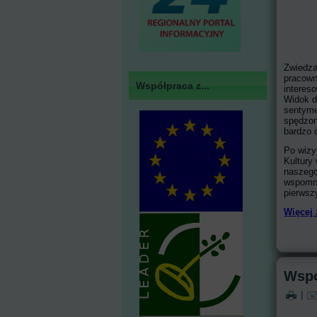
Zwiedza
pracown
Współpraca z...
interes
Widok d
sentyme
spędzon
bardzo 
Po wizy
Kultury
naszego
wspomni
pierwsz
Więcej 
Wspo
|