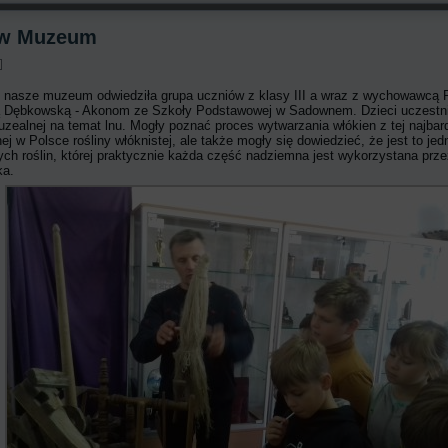
A w Muzeum
 nasze muzeum odwiedziła grupa uczniów z klasy III a wraz z wychowawcą 
ą Dębkowską - Akonom ze Szkoły Podstawowej w Sadownem. Dzieci uczestn
muzealnej na temat lnu. Mogły poznać proces wytwarzania włókien z tej najbard
ej w Polsce rośliny włóknistej, ale także mogły się dowiedzieć, że jest to jed
nych roślin, której praktycznie każda część nadziemna jest wykorzystana prz
ka.