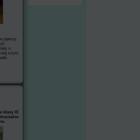
począwszy
yli
iały o
niej szyto
wała
 klasy III
 muzealna
ne.