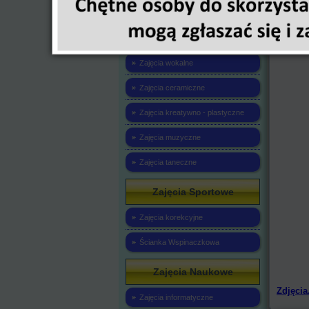
miały o
Zajęcia Artystyczne
Polski o
Zajęcia językowe
Zajęcia wokalne
Zajęcia ceramiczne
Zajęcia kreatywno - plastyczne
Zajęcia muzyczne
Zajęcia taneczne
Zajęcia Sportowe
Zajęcia korekcyjne
Ścianka Wspinaczkowa
Zajęcia Naukowe
Zdjęcia
Zajęcia informatyczne