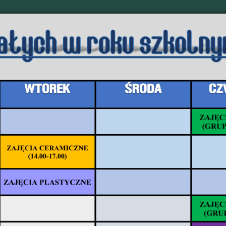
ny Ośrodek Kultury w
Rekreacja
Galeria
Archiwum
Regulamin stron
 muzeum.
.03.2023 r. w piątek, sadowieńskie muzeum odwiedziła tym razem klasa IB z
wowej w Sadownem.