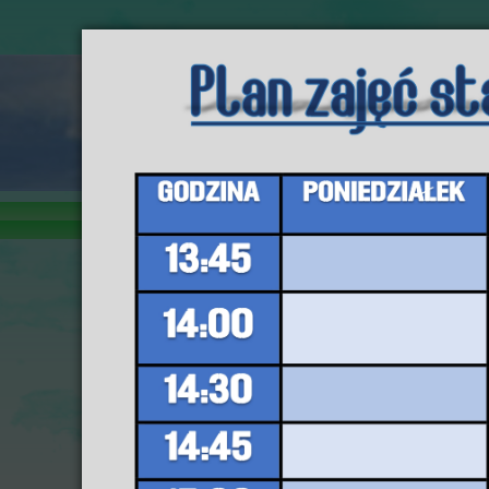
Gmin
Strona Główna
Kontakt
Szukaj
Nasza działalność
IB w
Imprezy plenerowe
|
Dnia 31
Imprezy dla dzieci
Podsta
Wystawy, spotkania, występy
Zajęcia, warsztaty