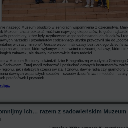
nie naszego Muzeum obudziło w seniorach wspomnienia z dzieciństwa. Mim
ik Muzeum chciał pokazać możliwie najwięcej eksponatów, to gości najbardzi
owały przedmioty, które były użytkowane w gospodarstwach ich dziadków i ro
awnych narzędzi i przedmiotów codziennego użytku przyczynił się do „podró
ntalnej w czasy minione”. Goście wspominali czasy beztroskiego dzieciństw
ego na wsi, prace, które wykonywali ze swoimi rodzicami, zabawy, które ni
drogich zabawek, ale dawały niesamowicie dużo radości.
cie w Muzeum Seniorzy odwiedzili Izbę Etnograficzną w budynku Gminnego
 w Sadownem. Tutaj mogli zobaczyć i posłuchać dawnych instrumentów zaró
 regionu, jak i dalszych części świata. I znowu, dawne radia czy gramofony 
enia dawnych wspaniałych czasów – czasów dzieciństwa i młodości , czasy
ych potańcówek i prywatek.
zdjęć.
mnijmy ich… razem z sadowieńskim Muzeum