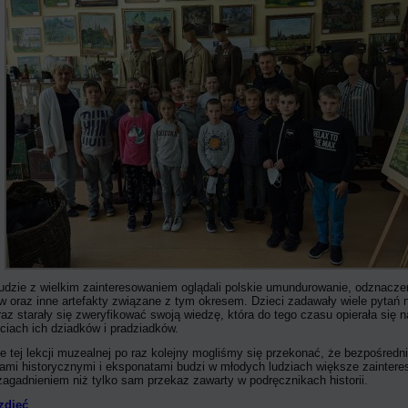
ludzie z wielkim zainteresowaniem oglądali polskie umundurowanie, odznaczen
w oraz inne artefakty związane z tym okresem. Dzieci zadawały wiele pytań
raz starały się zweryfikować swoją wiedzę, która do tego czasu opierała się n
ciach ich dziadków i pradziadków.
e tej lekcji muzealnej po raz kolejny mogliśmy się przekonać, że bezpośredni
ami historycznymi i eksponatami budzi w młodych ludziach większe zaintere
agadnieniem niż tylko sam przekaz zawarty w podręcznikach historii.
zdjęć