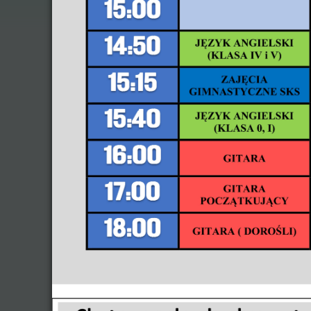
Konkursy
Sport, rekreacja
Inne
Gminna Biblioteka Publiczna
Muzeum Ziemi Sadowieńskiej
SKLEP
Ogłoszenia, oferty
Uczniow
Sadowieński Klub Seniora
etniczn
Zaprasz
O Sadowieńskim Klubie Seniora
Zdjęcia
SKS - Informacje
Prze
Sadowianki
|
Sadowianki
Dnia 30