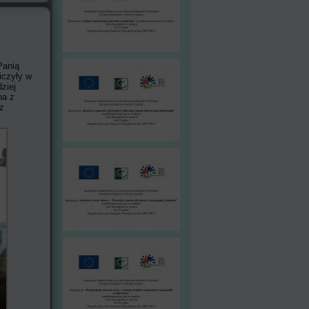
Panią
iczyły w
ziej
na z
ez