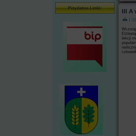
Przydatne Linki:
III 
|
Wczoraj
Elżbiet
lekcji 
popularn
nielicz
człowie