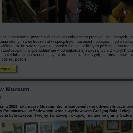
usz Urbankowski przedstawił dzieciom cały proces produkcji nici lnianych, 
enia słomy lnianej (roszenia) w specjalnych basenach, poprzez międlenie, cz
 włókien, aż do wyczesywania i przędzenia nici, z których później tkano mater
m zastosowaniu w gospodarstwie – od najbardziej zwyczajnych, z których póź
 zboże lub robiono sznurki i liny, aż do najdelikatniejszych, z których powsta
, odzież, pościel.
więcej...
B w Muzeum
śnia 2021 roku nasze Muzeum Ziemi Sadowieńskiej odwiedzili uczniowie
ły Podstawowej w Sadownem wraz z wychowawcą Grażyną Balą. Lekcja
ona była czasom II wojny światowej i okupacji na terenie gminy Sadow