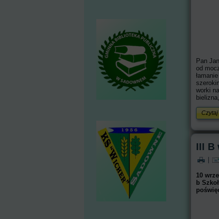
Pan Jan
od mocz
łamanie
szeroki
worki na
bielizna
Czytaj 
III 
|
10 wrze
b Szko
poświęc