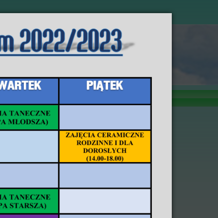
 Sadownem
y
Deklaracja Dostępności
e Szkoły