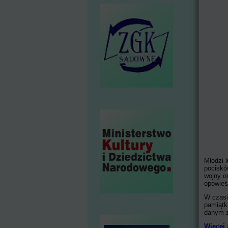
Młodzi 
pociskó
wojny o
opowieś
W czasi
pamiątk
danym z
Więcej 