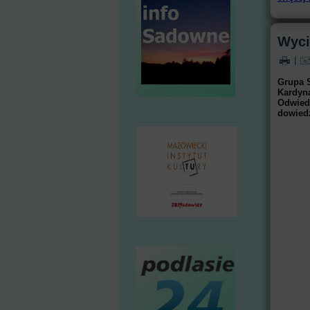
Wyci
|
Grupa S
Kardyn
Odwiedz
dowied