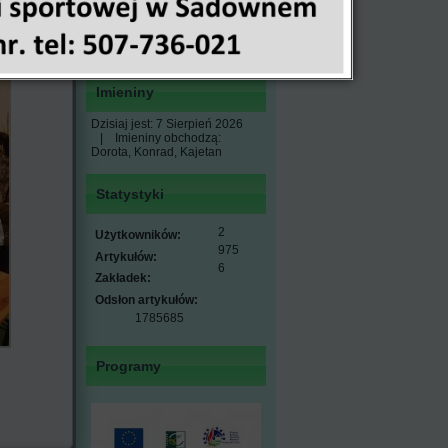
owych z
17
18
19
20
21
22
23
24
25
26
27
28
29
30
31
1
2
3
4
5
6
Imieniny
Dzisiaj jest:
7 Sierpień 2026
|
Imieniny obchodzą:
Dorota, Konrad, Kajetan
Statystyki
2
Użytkowników:
975
Artykułów:
6
Zakładek:
Odsłon artykułów:
1785685
Programy