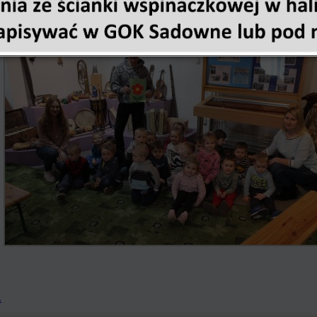
kazję zobaczyć, usłyszeć oraz poznać nazwy instrumentów etnicznych i lud
raz ze świata.
.