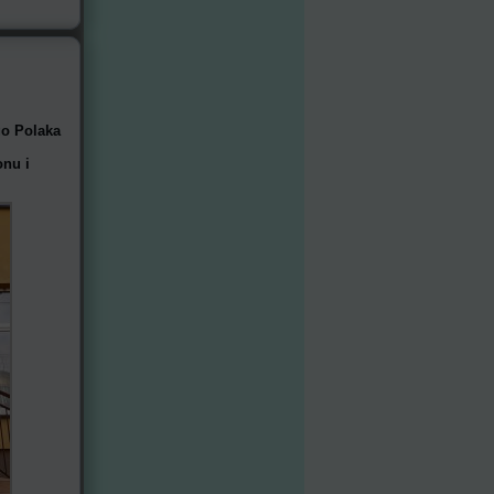
go Polaka
onu i