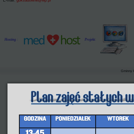
E-mail:
goksadowne@wp.pl
Hosting :
Projekt:
Gminny 