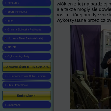
włókien z tej najbardziej 
Konkursy
ale także mogły się dowie
Sport, rekreacja
roślin, której praktyczni
wykorzystana przez czło
Inne
Gminna Biblioteka Publiczna
Muzeum Ziemi Sadowieńskiej
SKLEP
Ogłoszenia, oferty
Sadowieński Klub Seniora
O Sadowieńskim Klubie Seniora
SKS - Informacje
Sadowianki
Sadowianki