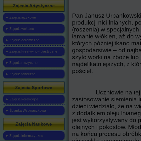
Zajęcia Artystyczne
Pan Janusz Urbankowski 
Zajęcia językowe
produkcji nici lnianych,
(roszenia) w specjalnych
Zajęcia wokalne
łamanie włókien, aż do w
Zajęcia ceramiczne
których później tkano ma
gospodarstwie – od najba
Zajęcia kreatywno - plastyczne
szyto worki na zboże lub r
najdelikatniejszych, z kt
Zajęcia muzyczne
pościel.
Zajęcia taneczne
Zajęcia Sportowe
Uczniowie na tej lekc
zastosowanie siemienia ln
Zajęcia korekcyjne
dzieci wiedziało, że na w
Ścianka Wspinaczkowa
z dodatkiem oleju lnianego
jest wykorzystywany do p
Zajęcia Naukowe
olejnych i pokostów. Młod
na końcu procesu obróbki
Zajęcia informatyczne
niezwykle cennym produkt