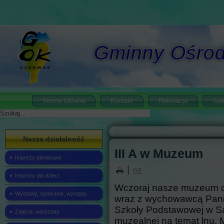
Gminny Ośrod
Strona Główna
Kontakt
Rekreacja
Gal
Szukaj
Nasza działalność
III A w Muzeum
Imprezy plenerowe
|
Imprezy dla dzieci
Wczoraj nasze muzeum odw
Wystawy, spotkania, występy
wraz z wychowawcą Pani
Szkoły Podstawowej w Sa
Zajęcia, warsztaty
muzealnej na temat lnu.