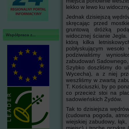
miejsca ponownie weszli
lekko w lewo ku widoczn
Jednak dzisiejszą wędró
skręcając przed mostk
gruntową dróżką podą
Współpraca z...
widocznej ścianie Jegla.
którą kilka letniskowy
pobłyskującym wesoło 
podziwialiśmy wynios
zabudowań Sadownego, z 
Szybko doszliśmy do ul
Wycecha), a z niej prz
weszliśmy w zwartą zabud
T. Kościuszki, by po pon
co przecież stoi na pl
sadowieńskich Żydów.
Tak to dzisiejsza wędró
(cudowna pogoda, atmosf
wiejskiej zabudowy, łąk, 
miejsc) i trochę przykre