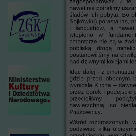
zagospodarować. Z tej z
nawet nie potrafimy usz
śladów ich pobytu. Bo ob
Sojkówku) porasta las, 
i łańcuchów, a nawet
wtopiono w fundament
cmentarze nie są w żad
pobliską drogą minęl
postanowiliśmy na chwil
nad dziwnymi kolejami l
Idąc dalej - z cmentarz
gdzie przed obecnym bu
wyniosła Kircha – dawne
przez borek i podejście 
przecięliśmy i podąż
nawierzchnią, co biegł
Płatkownicy.
Wśród rozproszonych, w
podziwiać kilka olbrzym
przedwiośniu, wyglądały 