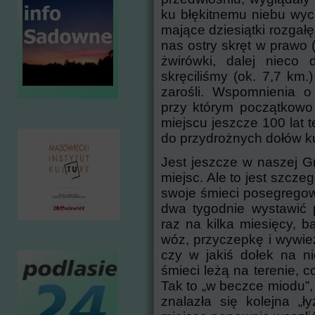
ku błękitnemu niebu wyci
mające dziesiątki rozgałę
nas ostry skręt w prawo 
żwirówki, dalej nieco d
skręciliśmy (ok. 7,7 km
zarośli. Wspomnienia o
przy którym początkowo 
miejscu jeszcze 100 lat 
do przydrożnych dołów k
Jest jeszcze w naszej Gm
miejsc. Ale to jest szcze
swoje śmieci posegrego
dwa tygodnie wystawić 
raz na kilka miesięcy, 
wóz, przyczepkę i wywie
czy w jakiś dołek na ni
śmieci leżą na terenie, 
Tak to „w beczce miodu”,
znalazła się kolejna „