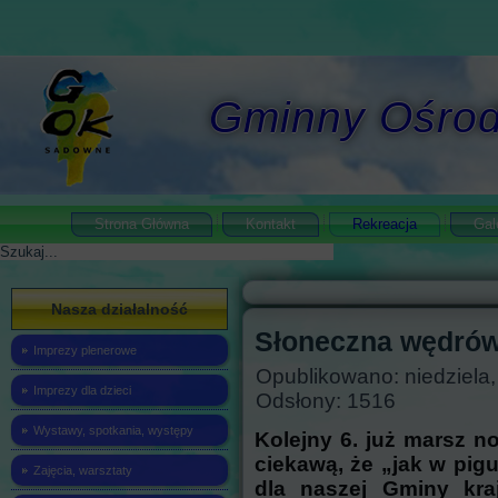
Gminny Ośrod
Strona Główna
Kontakt
Rekreacja
Gal
Szukaj
Nasza działalność
Słoneczna wędrówk
Imprezy plenerowe
Opublikowano: niedziela
Imprezy dla dzieci
Odsłony: 1516
Wystawy, spotkania, występy
Kolejny 6. już marsz n
ciekawą, że „jak w pig
Zajęcia, warsztaty
dla naszej Gminy kra