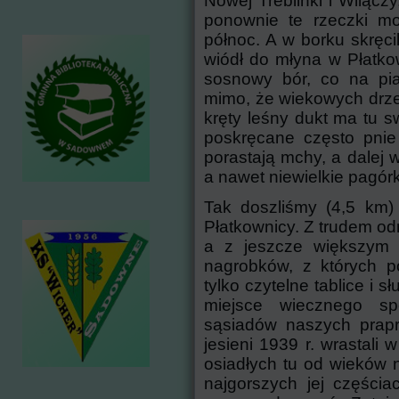
Nowej Treblinki i Wilącz
ponownie te rzeczki mo
północ. A w borku skręcil
wiódł do młyna w Płatko
sosnowy bór, co na pia
mimo, że wiekowych drzew
kręty leśny dukt ma tu s
poskręcane często pnie 
porastają mchy, a dalej 
a nawet niewielkie pagórk
Tak doszliśmy (4,5 km)
Płatkownicy. Z trudem odn
a z jeszcze większym t
nagrobków, z których p
tylko czytelne tablice i 
miejsce wiecznego sp
sąsiadów naszych prap
jesieni 1939 r. wrastali 
osiadłych tu od wieków 
najgorszych jej częścia