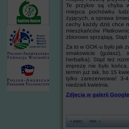
Te przykre są chyba w
miejsca pochówku ludz
żyjących, a sprawa śmieci
cechy każdy dziś chce m
mieszkańców Płatkownicy
zbiorowo sprzątają. Stąd
Za to w GOK-u było jak zwy
smakowicie (gulasz), 
herbatka). Stąd też ro
imprezę nie było końca
termin już tak, bo 15 kwi
tylko zarezerwować 3-
niedzieli kwietnia.
Zdjęcia w galerii Googl
« poprz.
nast. »