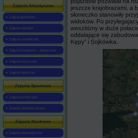
pojazdów pozwalał na ro
Zajęcia Artystyczne
jeszcze krajobrazami, a b
słoneczko stanowiły przyj
Zajęcia językowe
widoków. Po przylegając
weszliśmy w duże połacie 
Zajęcia wokalne
oddalające się zabudowani
Zajęcia ceramiczne
Kępy” i Sojkówka.
Zajęcia kreatywno - plastyczne
Zajęcia muzyczne
Zajęcia taneczne
Zajęcia Sportowe
Zajęcia korekcyjne
Ścianka Wspinaczkowa
Zajęcia Naukowe
Zajęcia informatyczne