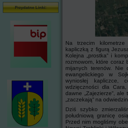
Przydatne Linki:
Na trzecim kilometrze
kapliczką z figurą Jezus
Kolejna „prostka” i kom
rozmowom, które coraz ba
mijanych terenów. Nie 
ewangelickiego w Soj
wyniosłej kapliczce,
wdzięczności dla Cara,
dawne „Zajezierze”, ale 
„zaczekają” na odwiedzin
Dziś szybko zmierzali
południową granicę osi
Przed nim mogliśmy obe