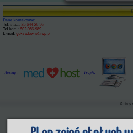
Dane kontaktowe:
Tel. stac.:
25-644-28-95
Tel kom.:
502-086-989
E-mail:
goksadowne@wp.pl
Hosting :
Projekt:
Gminny 