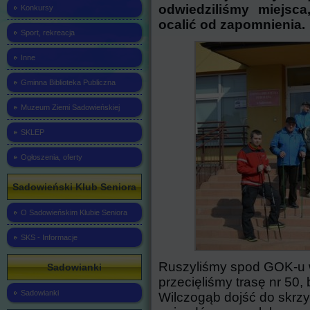
odwiedziliśmy miejsca
Konkursy
ocalić od zapomnienia.
Sport, rekreacja
Inne
Gminna Biblioteka Publiczna
Muzeum Ziemi Sadowieńskiej
SKLEP
Ogłoszenia, oferty
Sadowieński Klub Seniora
O Sadowieńskim Klubie Seniora
SKS - Informacje
Ruszyliśmy spod GOK-u w 
Sadowianki
przecięliśmy trasę nr 50
Sadowianki
Wilczogąb dojść do skrz