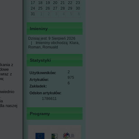
17
18
19
20
21
22
23
24
25
26
27
28
29
30
31
1
2
3
4
5
6
Imieniny
Dzisiaj jest:
9 Sierpień 2026
|
Imieniny obchodzą:
Klara,
Roman, Romuald
Statystyki
tkania z
ędowe
2
Użytkowników:
 wraz z
975
ów,
Artykułów:
6
Zakładek:
owiednio
Odsłon artykułów:
.
1786611
ia
dla naszej
Programy