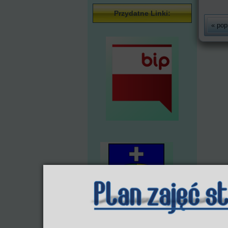
Przydatne Linki:
« pop