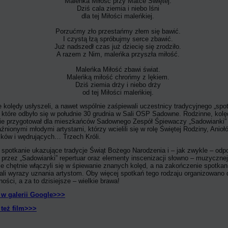
Maleńka Miłość przy Matce Świętej.
Dziś cala ziemia i niebo lśni
dla tej Miłości maleńkiej.
Porzućmy zło przestańmy złem się bawić.
I czystą łzą spróbujmy serce zbawić.
Już nadszedł czas już dziecię się zrodziło.
A razem z Nim, maleńka przyszła miłość.
Maleńka Miłość zbawi świat.
Maleńką miłość chrońmy z lękiem.
Dziś ziemia drży i niebo drży
od tej Miłości maleńkiej.
e kolędy usłyszeli, a nawet wspólnie zaśpiewali uczestnicy tradycyjnego „spo
, które odbyło się w południe 30 grudnia w Sali OSP Sadowne. Rodzinne, kol
ie przygotował dla mieszkańców Sadownego Zespół Śpiewaczy „Sadowianki”
źnionymi młodymi artystami, którzy wcielili się w rolę Świętej Rodziny, Anioł
ków i wędrujących… Trzech Króli.
 spotkanie ukazujące tradycje Świąt Bożego Narodzenia i – jak zwykle – odp
 przez „Sadowianki” repertuar oraz elementy inscenizacji słowno – muzycznej
e chętnie włączyli się w śpiewanie znanych kolęd, a na zakończenie spotkan
ali wyrazy uznania artystom. Oby więcej spotkań tego rodzaju organizowano 
ości, a za to dzisiejsze – wielkie brawa!
 w galerii Google>>>
też film>>>