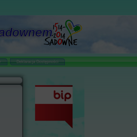
 Sadownem
y
Deklaracja Dostępności