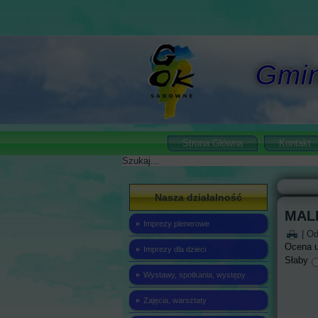
Gmin
Strona Główna
Kontakt
Szukaj
Nasza działalność
MAL
Imprezy plenerowe
| Od
Ocena 
Imprezy dla dzieci
Słaby
Wystawy, spotkania, występy
Zajęcia, warsztaty