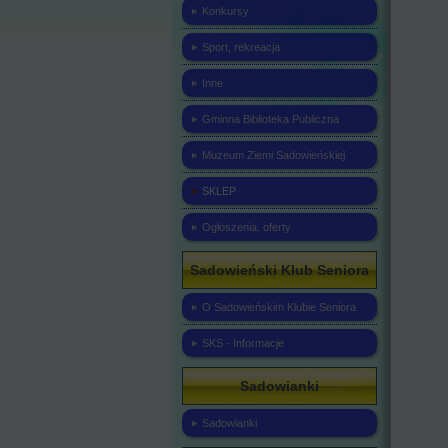
Konkursy
Sport, rekreacja
Inne
Gminna Biblioteka Publiczna
Muzeum Ziemi Sadowieńskiej
SKLEP
Ogłoszenia, oferty
Sadowieński Klub Seniora
O Sadowieńskim Klubie Seniora
SKS - Informacje
Sadowianki
Sadowianki