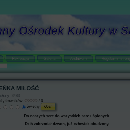
ny Ośrodek Kultury w
Rekreacja
Galeria
Archiwum
Regulamin stron
EŃKA MIŁOŚĆ
słony: 3483
użytkowników:
/ 0
Świetny
Do naszych serc do wszystkich serc uśpionych.
Dziś zabrzmiał dzwon, już człowiek obudzony.