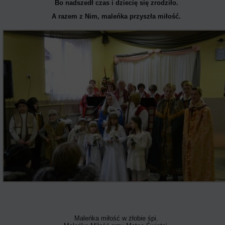
Bo nadszedł czas i dziecię się zrodziło.
A razem z Nim, maleńka przyszła miłość.
Maleńka miłość w żłobie śpi.