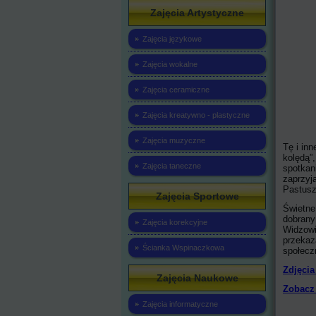
Zajęcia Artystyczne
Zajęcia językowe
Zajęcia wokalne
Zajęcia ceramiczne
Zajęcia kreatywno - plastyczne
Zajęcia muzyczne
Tę i inn
kolędą”
Zajęcia taneczne
spotkan
zaprzyja
Pastusz
Zajęcia Sportowe
Świetne
dobrany
Zajęcia korekcyjne
Widzowi
przekaz
Ścianka Wspinaczkowa
społeczn
Zdjęcia
Zajęcia Naukowe
Zobacz 
Zajęcia informatyczne