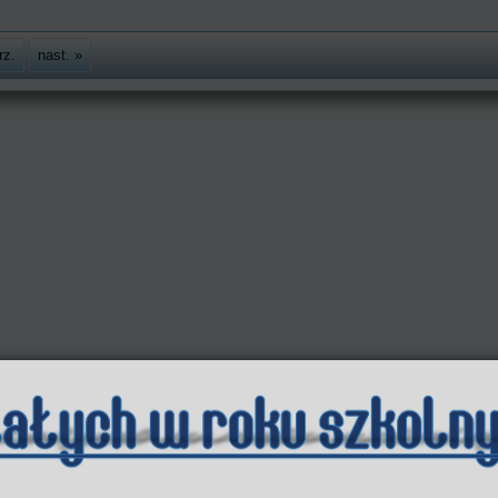
rz.
nast. »