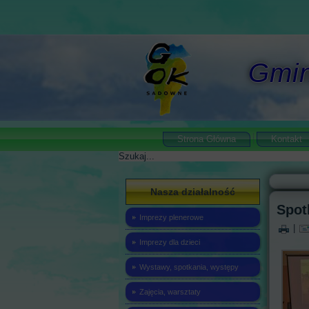
Gmin
Strona Główna
Kontakt
Szukaj
Nasza działalność
Spot
Imprezy plenerowe
|
Imprezy dla dzieci
Wystawy, spotkania, występy
Zajęcia, warsztaty