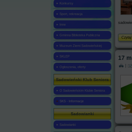
Konkursy
Sport, rekreacja
sadowie
Inne
Gminna Biblioteka Publiczna
Czytaj
Muzeum Ziemi Sadowieńskiej
17 m
SKLEP
|
Ogłoszenia, oferty
Sadowieński Klub Seniora
O Sadowieńskim Klubie Seniora
SKS - Informacje
Sadowianki
Sadowianki