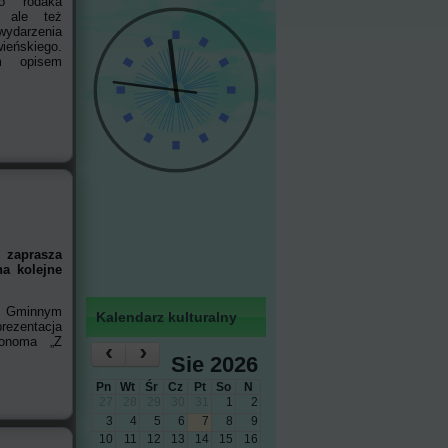
go rodaka
, ale też
 wydarzenia
ieńskiego.
m opisem
zaprasza
a kolejne
w Gminnym
Kalendarz kulturalny
rezentacja
konoma „Z
‹
›
Sie 2026
Pn
Wt
Śr
Cz
Pt
So
N
27
28
29
30
31
1
2
3
4
5
6
7
8
9
10
11
12
13
14
15
16