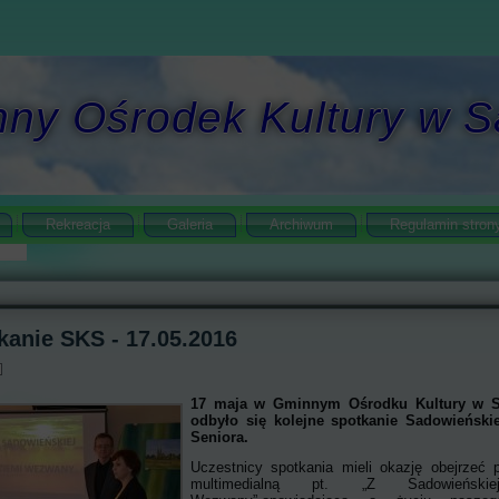
ny Ośrodek Kultury w
Rekreacja
Galeria
Archiwum
Regulamin stron
kanie SKS - 17.05.2016
17 maja w Gminnym Ośrodku Kultury w
odbyło się kolejne spotkanie Sadowieński
Seniora.
Uczestnicy spotkania mieli okazję obejrzeć p
multimedialną pt. „Z Sadowieński