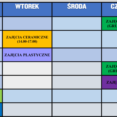
ej artykułów…
roszenie na spotkanie SKS
tkanie SKS - 15.03.2016
sztaty kulinarne SKS
tkanie SKS - 01.03.2016
 9
poprz.
1
2
3
4
5
6
7
8
9
nast.
koniec