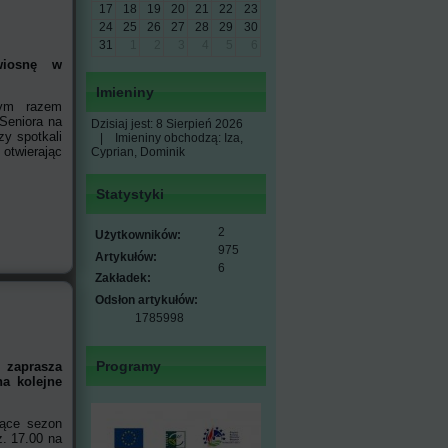
17
18
19
20
21
22
23
24
25
26
27
28
29
30
31
1
2
3
4
5
6
wiosnę w
Imieniny
ym razem
Seniora na
Dzisiaj jest:
8 Sierpień 2026
zy spotkali
|
Imieniny obchodzą:
Iza,
 otwierając
Cyprian, Dominik
Statystyki
2
Użytkowników:
975
Artykułów:
6
Zakładek:
Odsłon artykułów:
1785998
Programy
zaprasza
a kolejne
jące sezon
z. 17.00 na