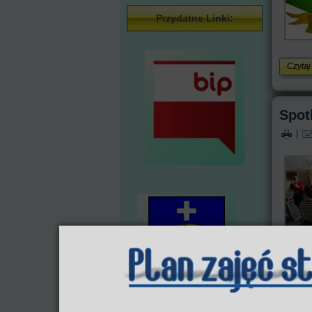
Przydatne Linki:
Czytaj
Spot
|
Czytaj