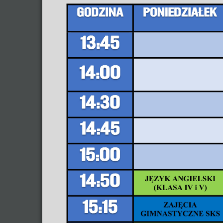
Więc
Zap
Spo
War
Spo
Strona 7 z
start