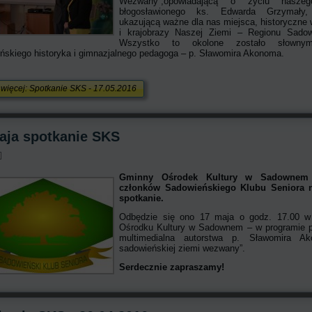
Wezwany”,opowiadającą o życiu nasze
błogosławionego ks. Edwarda Grzymały
ukazującą ważne dla nas miejsca, historyczne
i krajobrazy Naszej Ziemi – Regionu Sadow
Wszystko to okolone zostało słowny
ńskiego historyka i gimnazjalnego pedagoga – p. Sławomira Akonoma.
 więcej: Spotkanie SKS - 17.05.2016
aja spotkanie SKS
Gminny Ośrodek Kultury w Sadownem 
członków Sadowieńskiego Klubu Seniora n
spotkanie.
Odbędzie się ono 17 maja o godz. 17.00 
Ośrodku Kultury w Sadownem – w programie p
multimedialna autorstwa p. Sławomira A
sadowieńskiej ziemi wezwany”.
Serdecznie zapraszamy!