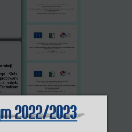
.
trakcji.
ego Klubu
próbowano
zę nabytą
 Technikum
em.