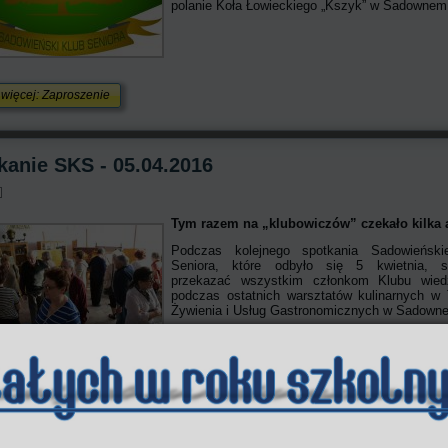
polanie Koła Łowieckiego „Kszyk” w Sadownem
 więcej: Zaproszenie
kanie SKS - 05.04.2016
Tym razem na „klubowiczów” czekało kilka a
Podczas kolejnego spotkania Sadowieński
Seniora, które odbyło się 5 kwietnia, s
przekazać wszystkim członkom Klubu wied
podczas ostatnich warsztatów kulinarnych w
Żywienia i Usług Gastronomicznych w Sadown
 więcej: Spotkanie SKS - 05.04.2016