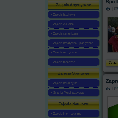
Spot
Zajęcia Artystyczne
|
Zajęcia językowe
Zajęcia wokalne
Zajęcia ceramiczne
Zajęcia kreatywno - plastyczne
Zajęcia muzyczne
Zajęcia taneczne
Czytaj
Zajęcia Sportowe
Zapr
Zajęcia korekcyjne
|
Ścianka Wspinaczkowa
Zajęcia Naukowe
Zajęcia informatyczne