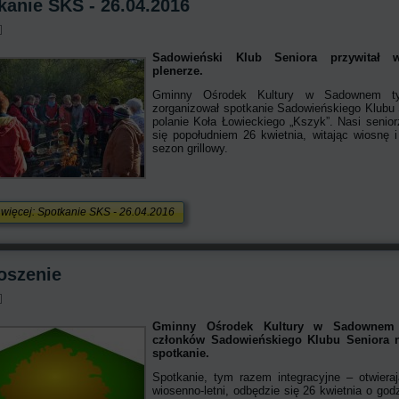
kanie SKS - 26.04.2016
Sadowieński Klub Seniora przywitał 
plenerze.
Gminny Ośrodek Kultury w Sadownem t
zorganizował spotkanie Sadowieńskiego Klubu 
polanie Koła Łowieckiego „Kszyk”. Nasi senior
się popołudniem 26 kwietnia, witając wiosnę i
sezon grillowy.
 więcej: Spotkanie SKS - 26.04.2016
oszenie
Gminny Ośrodek Kultury w Sadownem 
członków Sadowieńskiego Klubu Seniora n
spotkanie.
Spotkanie, tym razem integracyjne – otwiera
wiosenno-letni, odbędzie się 26 kwietnia o god