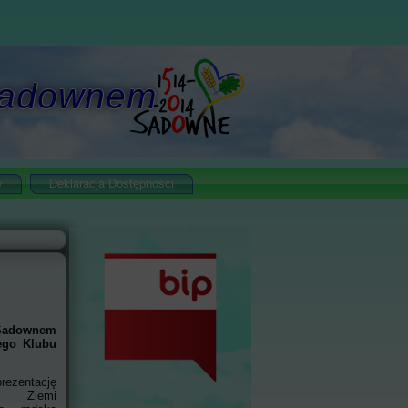
 Sadownem
y
Deklaracja Dostępności
 Sadownem
ego Klubu
rezentację
ej Ziemi