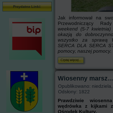
Przydatne Linki:
Jak informował na sw
Przewodniczący Rad
weekend (5-7 kwietnia)
okazją do dobroczynno
wszystko za sprawą W
SERCA DLA SERCA STAS
pomocy, naszej pomocy
.
Czytaj więcej...
Wiosenny marsz
Opublikowano: niedziela
Odsłony: 1822
Prawdziwie wiosenna 
wędrówka z kijkami 
Ośrodek Kultury.