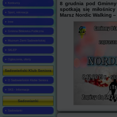
8 grudnia pod Gminn
Konkursy
spotkają się miłośnic
Sport, rekreacja
Marsz Nordic Walking – 
Inne
Gminna Biblioteka Publiczna
Muzeum Ziemi Sadowieńskiej
SKLEP
Ogłoszenia, oferty
Sadowieński Klub Seniora
O Sadowieńskim Klubie Seniora
SKS - Informacje
Sadowianki
Sadowianki