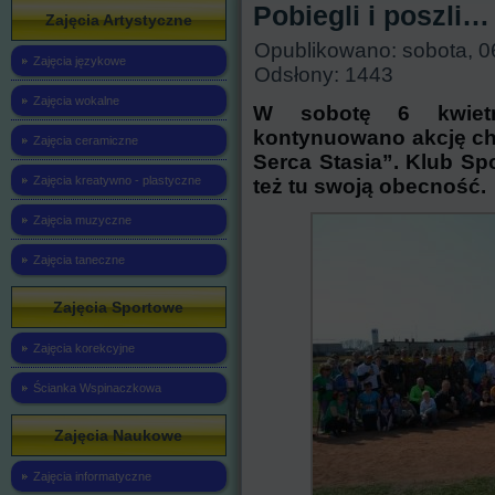
Pobiegli i poszli…
Zajęcia Artystyczne
Opublikowano: sobota, 0
Zajęcia językowe
Odsłony: 1443
Zajęcia wokalne
W sobotę 6 kwiet
kontynuowano akcję ch
Zajęcia ceramiczne
Serca Stasia”. Klub S
Zajęcia kreatywno - plastyczne
też tu swoją obecność.
Zajęcia muzyczne
Zajęcia taneczne
Zajęcia Sportowe
Zajęcia korekcyjne
Ścianka Wspinaczkowa
Zajęcia Naukowe
Zajęcia informatyczne