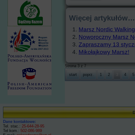
Więcej artykułów…
Marsz Nordic Walking 
Noworoczny Marsz No
Zapraszamy 13 stycz
Mikołajkowy Marsz!
Strona 3 z 7
start
poprz.
1
2
3
4
5
Dane kontaktowe:
Tel. stac.:
25-644-28-95
Tel kom.:
502-086-989