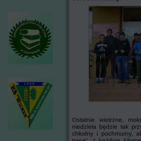
Ostatnie wietrzne, mok
niedziela będzie tak pr
chłodny i pochmurny, a
trasę”, z każdym kilome