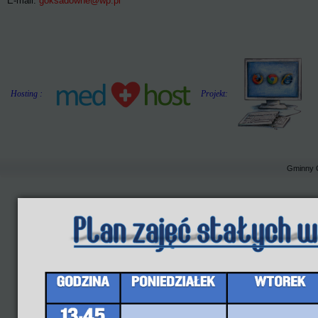
E-mail:
goksadowne@wp.pl
Hosting :
Projekt:
Gminny 