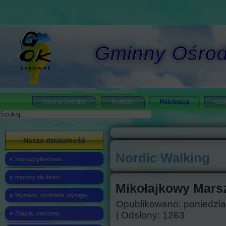
Gminny Ośrod
Strona Główna
Kontakt
Rekreacja
Gal
Szukaj
Nasza działalność
Nordic Walking
Imprezy plenerowe
Imprezy dla dzieci
Mikołajkowy Mars
Wystawy, spotkania, występy
Opublikowano: poniedział
| Odsłony: 1263
Zajęcia, warsztaty