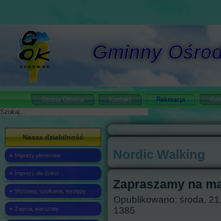
Gminny Ośrod
Strona Główna
Kontakt
Rekreacja
Gal
Szukaj
Nasza działalność
Nordic Walking
Imprezy plenerowe
Imprezy dla dzieci
Zapraszamy na ma
Wystawy, spotkania, występy
Opublikowano: środa, 21,
1385
Zajęcia, warsztaty