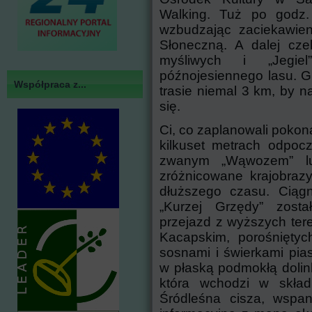
Walking. Tuż po godz.
wzbudzając zaciekawieni
Słoneczną. A dalej cze
myśliwych i „Jegiel
późnojesiennego lasu. G
Współpraca z...
trasie niemal 3 km, by n
się.
Ci, co zaplanowali pokona
kilkuset metrach odpoc
zwanym „Wąwozem” lu
zróżnicowane krajobraz
dłuższego czasu. Cią
„Kurzej Grzędy” zosta
przejazd z wyższych te
Kacapskim, porośniętyc
sosnami i świerkami pia
w płaską podmokłą dolin
która wchodzi w skład 
Śródleśna cisza, wspan