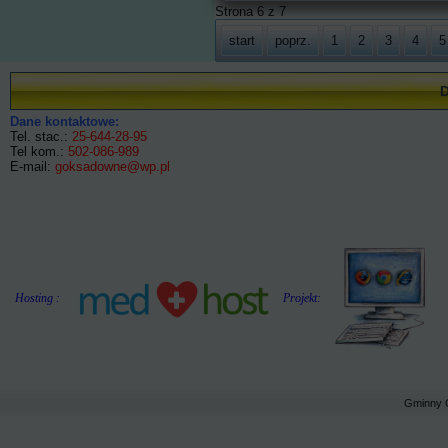
Strona 6 z 7
start
poprz.
1
2
3
4
5
Dane kontaktowe:
Tel. stac.:
25-644-28-95
Tel kom.:
502-086-989
E-mail:
goksadowne@wp.pl
Hosting :
Projekt:
Gminny 