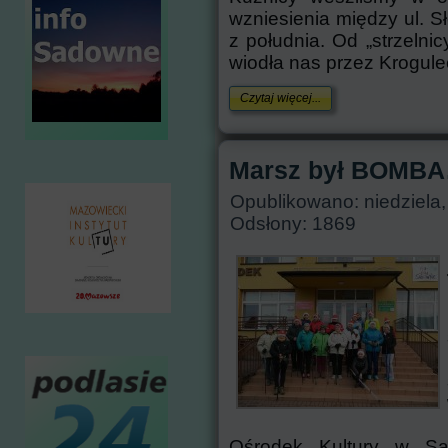
wzniesienia między ul. S
z południa. Od „strzelnic
wiodła nas przez Krogulec
Czytaj więcej...
Marsz był BOMBA
Opublikowano: niedziela,
Odsłony: 1869
Ośrodek Kultury w Sa