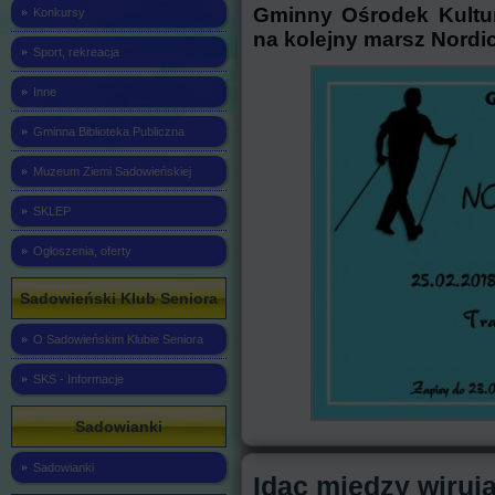
Gminny Ośrodek Kultu
Konkursy
na kolejny marsz Nordi
Sport, rekreacja
Inne
Gminna Biblioteka Publiczna
Muzeum Ziemi Sadowieńskiej
SKLEP
Ogłoszenia, oferty
Sadowieński Klub Seniora
O Sadowieńskim Klubie Seniora
SKS - Informacje
Sadowianki
Sadowianki
Idąc między wiruj