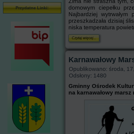
Zima nie straszna tym, c
domowym ciepełku przed
Przydatne Linki:
Najbardziej wytrwałym 
przeszkadzała dzisiaj śli
niska temperatura powiet
Czytaj więcej...
Karnawałowy Mars
Opublikowano: środa, 17
Odsłony: 1480
Gminny Ośrodek Kultur
na karnawałowy marsz n