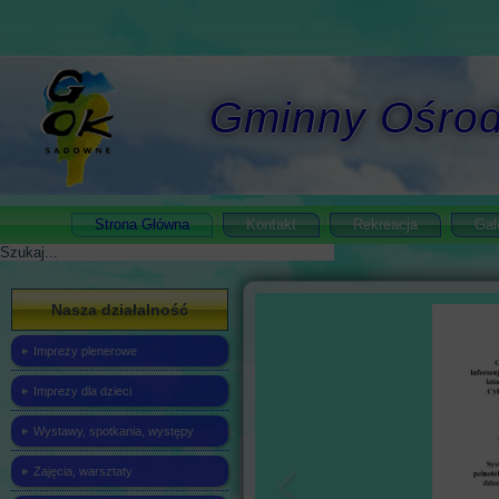
Gminny Ośrod
Strona Główna
Kontakt
Rekreacja
Gal
Szukaj
Nasza działalność
Imprezy plenerowe
Imprezy dla dzieci
Wystawy, spotkania, występy
Zajęcia, warsztaty