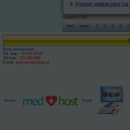
Festyn wakacyjny za n
Strona 8 z 135
start
poprz.
3
4
5
6
7
Dane kontaktowe:
Tel. stac.:
25-644-28-95
Tel kom.:
502-086-989
E-mail:
goksadowne@wp.pl
Hosting :
Projekt: