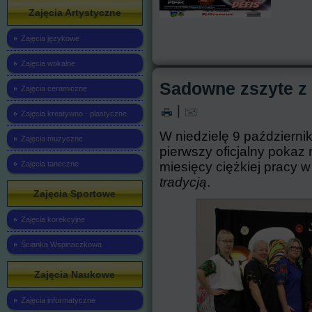
eckiego,...
Zajęcia Artystyczne
Read more
Zajęcia językowe
Zajęcia wokalne
Sadowne zszyte z 
Zajęcia ceramiczne
|
Zajęcia kreatywno - plastyczne
W niedzielę 9 październ
Zajęcia muzyczne
pierwszy oficjalny pokaz
miesięcy ciężkiej pracy 
Zajęcia taneczne
tradycją
.
Zajęcia Sportowe
Zajęcia korekcyjne
Ścianka Wspinaczkowa
Zajęcia Naukowe
Zajęcia informatyczne